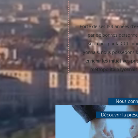
Forte de ses 154 années d’ex
par de bonnes personnes
Soutenus par la CCI Lyo
Lyonnais, nous possédons la
enrichir les initiatives pr
métropolitain
lyonnais
Nous conn
Découvrir la prés