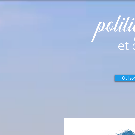
polit
et 
Qui s