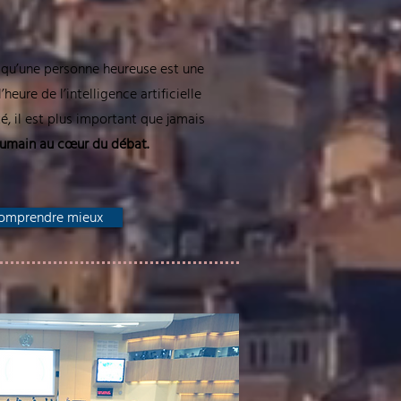
 qu’une personne heureuse est une
heure de l’intelligence artificielle
é, il est plus important que jamais
Humain au cœur du débat.
omprendre mieux