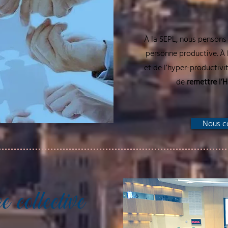
À la SEPL, nous pensons
personne productive. À l’
et de l’hyper-productivit
de
remettre l’
Nous c
e collective