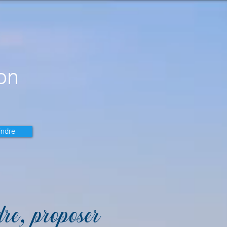
on
indre
re, proposer