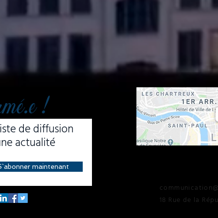
rmé.e !
iste de diffusion
e actualité
NOUS CONTACTE
S`abonner maintenant
communication@s
18 Rue de la Ré