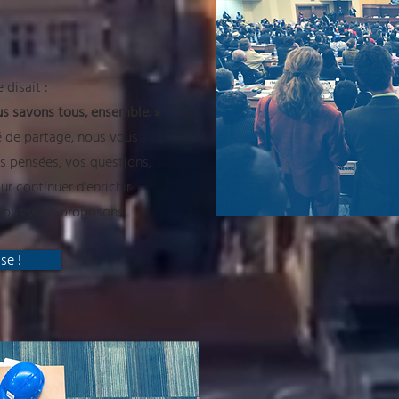
disait :
us savons tous, ensemble. »
é de partage, nous vous
s pensées, vos questions,
ur continuer d'enrichir
 nous vous proposons.
se !