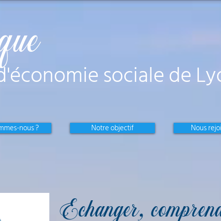
ique
d'économie sociale de Ly
ommes-nous ?
Notre objectif
Nous rejo
Echanger
, comprend