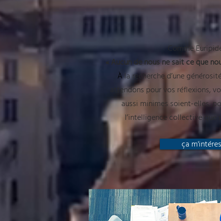
Comme Euripide 
« Aucun de nous ne sait ce que no
À
la recherche d’une générosit
attendons pour vos réflexions, vo
aussi minimes soient-elles, po
l’intelligence collective que
ça m'intéres