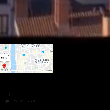
R
epl.fr
publique, 69002 LYON