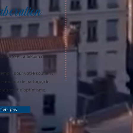
aboration
tion. La SEPL a besoin de vous
temps, pour votre soutien :
 ce monde de partage, de
oration et d’optimisme.
iers pas