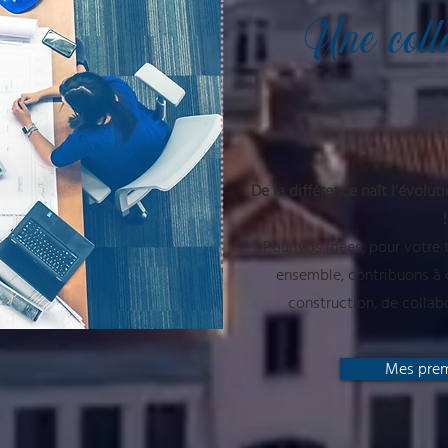
Une coll
De la différence naît l’évolu
!
Pour vos idées, pour votre 
ensemble, contribuons à
construction, de collab
Mes prem