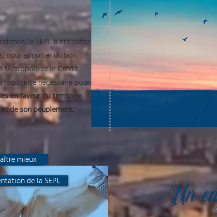
istence, la SEPL a été créée
, pour apporter du bon.
n Métropole et le Crédit
 légitimité nécessaire pour
ises en faveur du territoire
 et de son peuplement.
aître mieux
entation de la SEPL
Un e