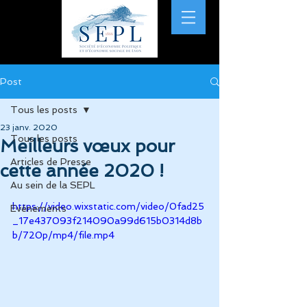
Post
Tous les posts
23 janv. 2020
Tous les posts
Meilleurs vœux pour
Articles de Presse
cette année 2020 !
Au sein de la SEPL
https://video.wixstatic.com/video/0fad25
Evénements
_17e437093f214090a99d615b0314d8b
b/720p/mp4/file.mp4