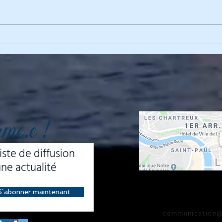
Poli
soci
deuil
de P
JEUNESSE ET
ENGAGEMENT CITOYEN
rmé.e !
iste de diffusion
e actualité
NOUS CONTACTE
S`abonner maintenant
communication@s