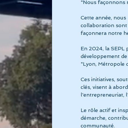
"Nous façonnons no
Cette année, nous 
collaboration sont
façonnera notre hé
En 2024, la SEPL p
développement de 
"Lyon, Métropole de
Ces initiatives, so
clés, visent à abor
l'entrepreneuriat, l
Le rôle actif et in
démarche, contribu
communauté.