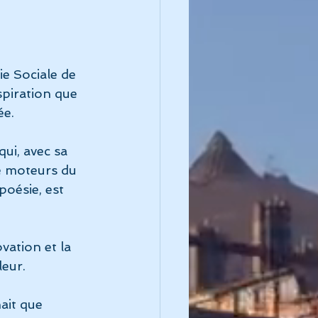
e Sociale de 
piration que 
ée.
ui, avec sa 
e moteurs du 
poésie, est 
ation et la 
leur.
ait que