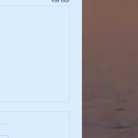
Voir tout
 mémoire de Pierre
TAY
ociété d'Economie