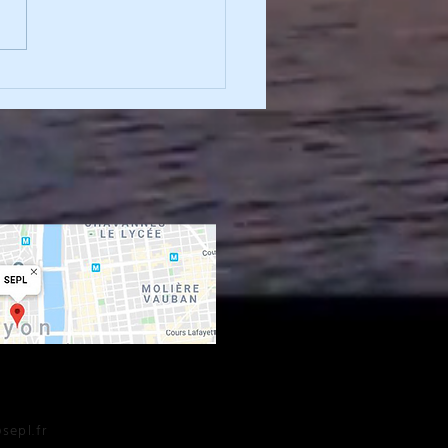
tique et d'économie
ale de Lyon (SEPL) est en
 suite à la perte tragique
ierre Voutay, membre...
R
epl.fr