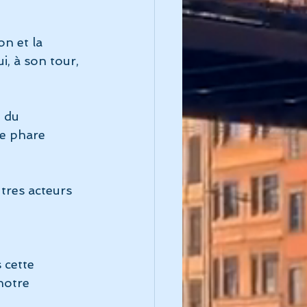
n et la 
, à son tour, 
 du 
e phare 
utres acteurs 
 cette 
notre 