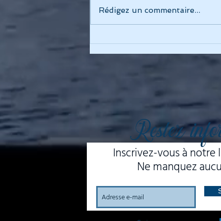
Rédigez un commentaire...
20 MARS 2025 -
Conférence de Laurent
Fiard, Président Fondateur
de Visiativ
Restez info
Inscrivez-vous à notre l
Ne manquez aucun